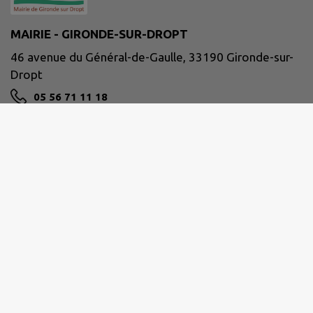
MAIRIE - GIRONDE-SUR-DROPT
46 avenue du Général-de-Gaulle, 33190 Gironde-sur-
Dropt
05 56 71 11 18
accueil@gironde-sur-dropt.fr
M'Y RENDRE
www.girondesurdropt.fr
Site réalisé par
IntraMuros SAS
|
Mentions légales
|
CGU
|
Politique de confidentialité
|
Accessibilité : partiellement conforme
|
Gérer mes cookies
|
Rechercher
|
Plan du site