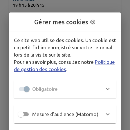
19 h 15 à 20 h 15
TARIFS
Soit -> Abonnement annuel 8€ par cours X le
Gérer mes cookies 🍪
nombre de cours
Soit -> Carte de 10 cours 110€
Soit -> cours à l'unité 15€
Ce site web utilise des cookies. Un cookie est
un petit fichier enregistré sur votre terminal
ORGANISÉ PAR
lors de la visite sur le site.
Yoga EPG
Pour en savoir plus, consultez notre
Politique
de gestion des cookies
.
Séances de
YOGA DYNAMIQUE ++
🧘‍♀️
Obligatoire
Un délicieux mélange entre
hatha flow
,
vinyasa
et
yoga fonctionnel
: de l'engagement, du
dynamisme, séance durant laquelle les postures
Mesure d'audience (Matomo)
sont enchaînées au fil de la respiration, avec des
transitions apportant fluidité, harmonie entre la