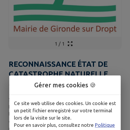
1
/
1
RECONNAISSANCE ÉTAT DE
CATASTROPHE NATURELLE
Publié le lundi 18 mai 2026 - Gironde-sur-Dropt
Gérer mes cookies 🍪
Suite à la parution de l'arrêté interministériel
Ce site web utilise des cookies. Un cookie est
INTE2612297A au Journal Officiel du 11/05/2026,
un petit fichier enregistré sur votre terminal
les phénomènes de
Sécheresse/Réhydratation
lors de la visite sur le site.
des sols
sur notre commune sont officiellement
Pour en savoir plus, consultez notre
Politique
reconnus à l'état de catastrophe naturelle pour