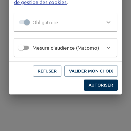
de gestion des cookies
.
l'
année 2025
.
Si vous avez été sinistré, vous devez faire votre
Obligatoire
déclaration de sinistre à votre compagnie
d'assurance
au plus tard 30 jours
après la
publication de l'arrêté de catastrophe naturelle au
Journal officiel.
Mesure d'audience (Matomo)
Retrouver toutes les démarches :
ICI
REFUSER
VALIDER MON CHOIX
Télécharger la pièce jointe
AUTORISER