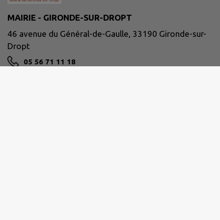
MAIRIE - GIRONDE-SUR-DROPT
46 avenue du Général-de-Gaulle, 33190 Gironde-sur-
Dropt
05 56 71 11 18
accueil@gironde-sur-dropt.fr
M'Y RENDRE
www.girondesurdropt.fr
Site réalisé par
IntraMuros SAS
|
Mentions légales
|
CGU
|
Politique de confidentialité
|
Accessibilité : partiellement conforme
|
Gérer mes cookies
|
Rechercher
|
Plan du site
|
Flux RSS
| Copyright 2026