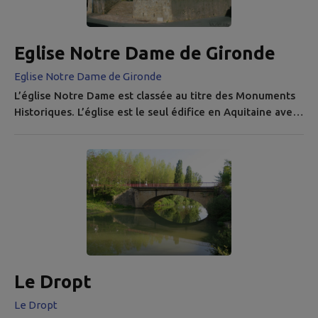
Eglise Notre Dame de Gironde
Eglise Notre Dame de Gironde
L’église Notre Dame est classée au titre des Monuments
Historiques. L’église est le seul édifice en Aquitaine avec
un chevet polygonal à 7 pans encore en élévation pour
le Haut Moyen Age, daté de 850 ans après JC. C’est un
témoin de la présence franque sur notre territoire. Pour
mémoire, les travaux de recherche archéologique sur
l’église ont été conduits par messieurs Hervé Gaillard
(DRAC) et...
Le Dropt
Le Dropt