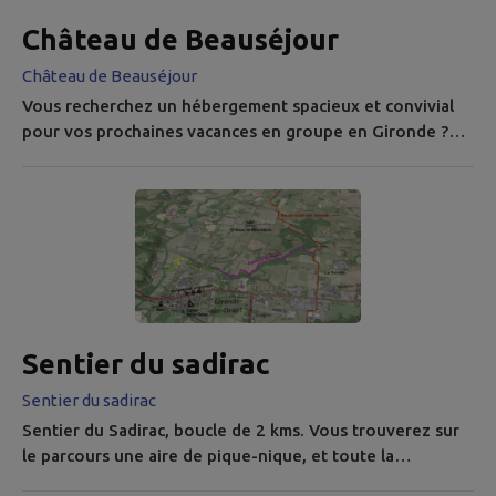
Château de Beauséjour
Château de Beauséjour
Vous recherchez un hébergement spacieux et convivial
pour vos prochaines vacances en groupe en Gironde ?
Nichée au cœur d'un parc verdoyant de 4 hectares, la
région offre un cadre idéal pour se ressourcer, partager
des moments inoubliables et profiter pleinement de la
nature. Que ce soit pour un séjour en famille, une
escapade entre amis ou un événement particulier, la
location d’un gîte de...
Sentier du sadirac
Sentier du sadirac
Sentier du Sadirac, boucle de 2 kms. Vous trouverez sur
le parcours une aire de pique-nique, et toute la
signalétique nécessaire. Départ : 44.588456, -0.083791