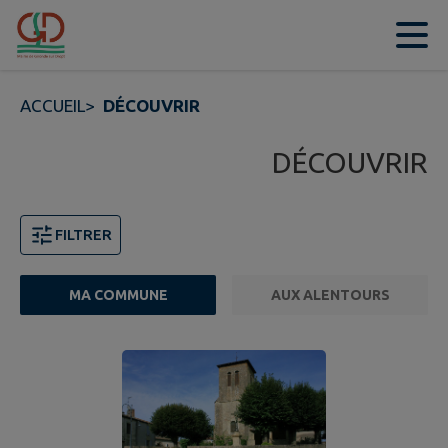
Contenu
Menu
Recherche
Pied de page
ACCUEIL
>
DÉCOUVRIR
DÉCOUVRIR
FILTRER
MA COMMUNE
AUX ALENTOURS
Page 1. 10 points d'intérêts sur 11 affichés sur cette pa