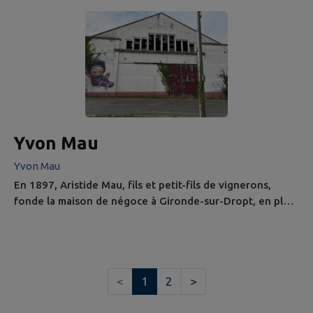
Arrivée : 44.590653, -0.065428 Pour ceux qui le
souhaitent, il est possible de se garer au parking du
cimetière, puis suivre à pied ou à vélo la rue Ste
Pétronille et la Voie nouvelle pour rejoindre le parcours.
Yvon Mau
Yvon Mau
En 1897, Aristide Mau, fils et petit-fils de vignerons,
fonde la maison de négoce à Gironde-sur-Dropt, en plein
cœur de l’Entre-deux-Mers. Au début du XXe siècle, son
fils Yvon, alors très jeune (il a 14 ans lors de la
mobilisation de son père), parcourt le vignoble sur son
vélocipède (un grand bi) car les chevaux sont
<
1
2
>
réquisitionnés durant la Première Guerre mondiale. Ce
geste symbolique...