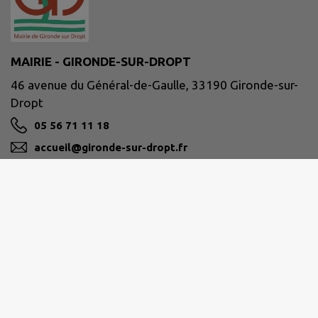
MAIRIE - GIRONDE-SUR-DROPT
46 avenue du Général-de-Gaulle, 33190 Gironde-sur-
Dropt
05 56 71 11 18
accueil@gironde-sur-dropt.fr
M'Y RENDRE
www.girondesurdropt.fr
Site réalisé par
IntraMuros SAS
|
Mentions légales
|
CGU
|
Politique de confidentialité
|
Accessibilité : partiellement conforme