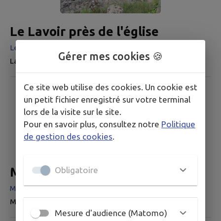
Le Lavoir près de l'église
Le Lavoir près de l'église
Gérer mes cookies 🍪
Lavoir près de l'église
Ce site web utilise des cookies. Un cookie est
un petit fichier enregistré sur votre terminal
lors de la visite sur le site.
Pour en savoir plus, consultez notre
Politique
de gestion des cookies
.
Maison de l'éclusier
Obligatoire
Maison de l'éclusier
Maison de l'éclusier
Mesure d'audience (Matomo)