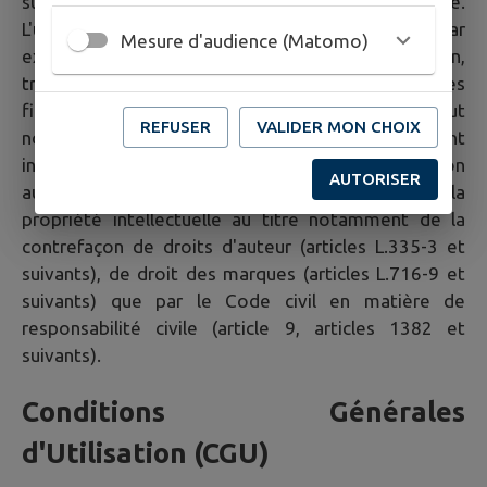
suivants du Code de la propriété intellectuelle.
L'usage de tout ou partie du Site, notamment par
Mesure d'audience (Matomo)
extraction, téléchargement, reproduction,
transmission, représentation ou diffusion à d'autres
fins que pour l'usage personnel et privé dans un but
REFUSER
VALIDER MON CHOIX
non commercial de l'internaute est strictement
interdit. La violation de ces dispositions soumet son
AUTORISER
auteur aux sanctions prévues tant par le Code de la
propriété intellectuelle au titre notamment de la
contrefaçon de droits d'auteur (articles L.335-3 et
suivants), de droit des marques (articles L.716-9 et
suivants) que par le Code civil en matière de
responsabilité civile (article 9, articles 1382 et
suivants).
Conditions Générales
d'Utilisation (CGU)