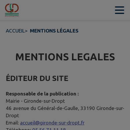
Contenu
Menu
Recherche
Pied de page
ACCUEIL
>
MENTIONS LÉGALES
MENTIONS LEGALES
ÉDITEUR DU SITE
Responsable de la publication :
Mairie -
Gironde-sur-Dropt
46 avenue du Général-de-Gaulle, 33190 Gironde-sur-
Dropt
Email:
accueil@gironde-sur-dropt.fr
Téléphone:
05 56 71 11 18