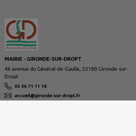
MAIRIE - GIRONDE-SUR-DROPT
46 avenue du Général-de-Gaulle, 33190 Gironde-sur-
Dropt
05 56 71 11 18
accueil@gironde-sur-dropt.fr
M'Y RENDRE
www.girondesurdropt.fr