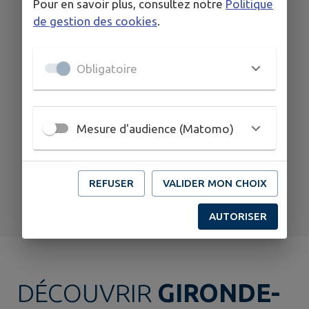
Pour en savoir plus, consultez notre
Politique
de gestion des cookies
.
16
Obligatoire
AOÛT
GIRONDE-SUR-DROPT
Mesure d'audience (Matomo)
Yoga Brunch
TOUS LES ÉVÉNEMENTS
REFUSER
VALIDER MON CHOIX
AUTORISER
DÉCOUVRIR
GIRONDE-