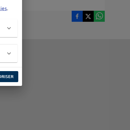
kies
.
ORISER