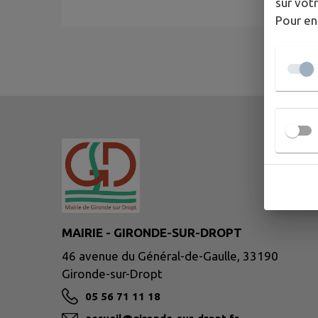
sur votr
Pour en
MAIRIE - GIRONDE-SUR-DROPT
46 avenue du Général-de-Gaulle, 33190
Gironde-sur-Dropt
05 56 71 11 18