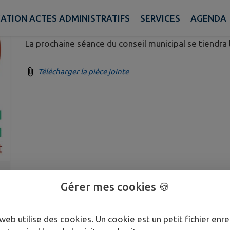
Publié le lundi 01 juin 2026 - Gironde-sur-Dropt
CATION ACTES ADMINISTRATIFS
SERVICES
AGENDA
La prochaine séance du conseil municipal se tiendra 
Télécharger la pièce jointe
Gérer mes cookies 🍪
web utilise des cookies. Un cookie est un petit fichier enre