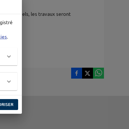
tier éventuels, les travaux seront
ion.
gistré
kies
.
ORISER