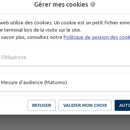
assurée.
Gérer mes cookies 🍪
Le soir, le week-end et les jours fériés ou hors chan
interrompus et les voies seront rendues à la circulat
web utilise des cookies. Un cookie est un petit fichier enre
e terminal lors de la visite sur le site.
 savoir plus, consultez notre
Politique de gestion des coo
Télécharger la pièce jointe
Obligatoire
Mesure d'audience (Matomo)
REFUSER
VALIDER MON CHOIX
AUT