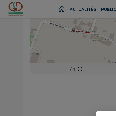
Contenu
Menu
Recherche
Pied de page
ACTUALITÉS
PUBLI
1
/
1