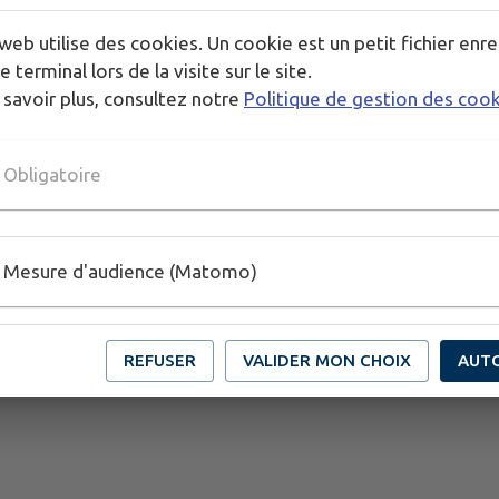
web utilise des cookies. Un cookie est un petit fichier enre
e terminal lors de la visite sur le site.
 savoir plus, consultez notre
Politique de gestion des coo
Obligatoire
Mesure d'audience (Matomo)
REFUSER
VALIDER MON CHOIX
AUT