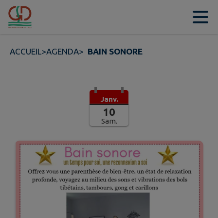
Contenu
Menu
Recherche
Pied de page
ACCUEIL
>
AGENDA
>
BAIN SONORE
Janv.
10
Sam.