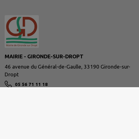
MAIRIE - GIRONDE-SUR-DROPT
46 avenue du Général-de-Gaulle, 33190 Gironde-sur-
Dropt
05 56 71 11 18
accueil@gironde-sur-dropt.fr
M'Y RENDRE
www.girondesurdropt.fr