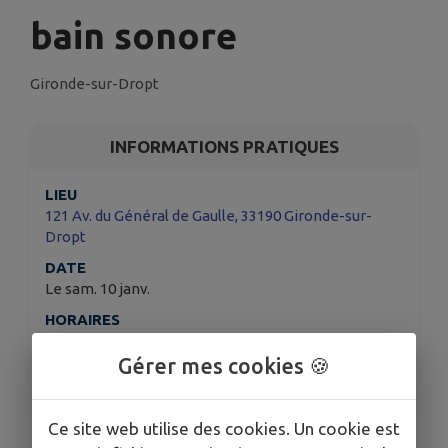
bain sonore
Gironde-sur-Dropt
INFORMATIONS PRATIQUES
LIEU
121 Av. du Général de Gaulle, 33190 Gironde-sur-
Dropt
DATE
Le sam. 10 janv.
HORAIRES
19h à 20h30
Gérer mes cookies 🍪
TARIFS
25€
Ce site web utilise des cookies. Un cookie est