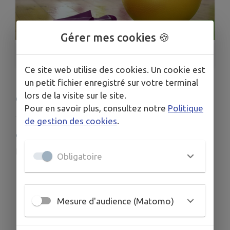
Gérer mes cookies 🍪
1
/
2
Ce site web utilise des cookies. Un cookie est
un petit fichier enregistré sur votre terminal
lors de la visite sur le site.
Cette fiche n'a pas encore été complétée.
Pour en savoir plus, consultez notre
Politique
de gestion des cookies
.
COORDONNÉES
jeanmichel.vandroy@orange.fr
Obligatoire
06 70 08 65 82
Mesure d'audience (Matomo)