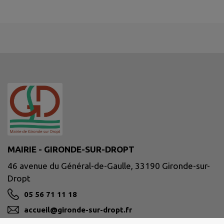
MAIRIE - GIRONDE-SUR-DROPT
46 avenue du Général-de-Gaulle, 33190 Gironde-sur-
Dropt
05 56 71 11 18
accueil@gironde-sur-dropt.fr