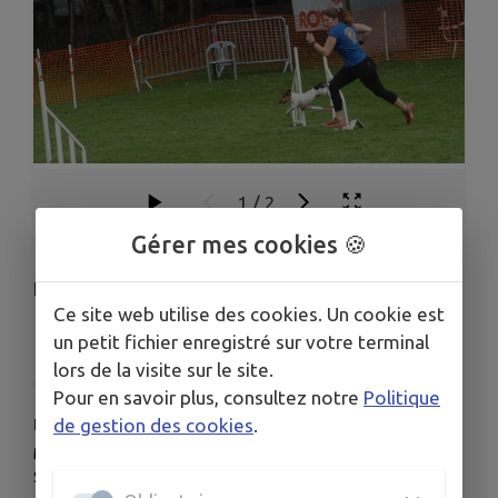
1
/
2
Gérer mes cookies 🍪
École du chiot, éducation, agility.
Ce site web utilise des cookies. Un cookie est
un petit fichier enregistré sur votre terminal
Télécharger la pièce jointe
lors de la visite sur le site.
Pour en savoir plus, consultez notre
Politique
de gestion des cookies
.
HORAIRES
Mercredi 16h30
Samedi 9h30