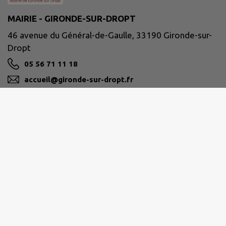
MAIRIE - GIRONDE-SUR-DROPT
46 avenue du Général-de-Gaulle, 33190 Gironde-sur-
Dropt
05 56 71 11 18
accueil@gironde-sur-dropt.fr
M'Y RENDRE
www.girondesurdropt.fr
Site réalisé par
IntraMuros SAS
|
Mentions légales
|
CGU
|
Politique de confidentialité
|
Accessibilité : partiellement conforme
|
Gérer mes cookies
|
Rechercher
|
Plan du site
|
Flux RSS
| Copyright 2026