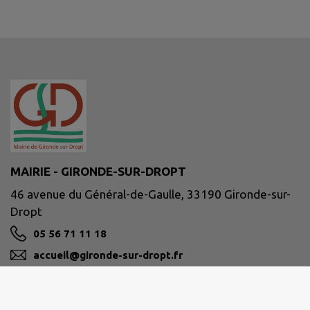
MAIRIE - GIRONDE-SUR-DROPT
46 avenue du Général-de-Gaulle, 33190 Gironde-sur-
Dropt
05 56 71 11 18
accueil@gironde-sur-dropt.fr
M'Y RENDRE
www.girondesurdropt.fr