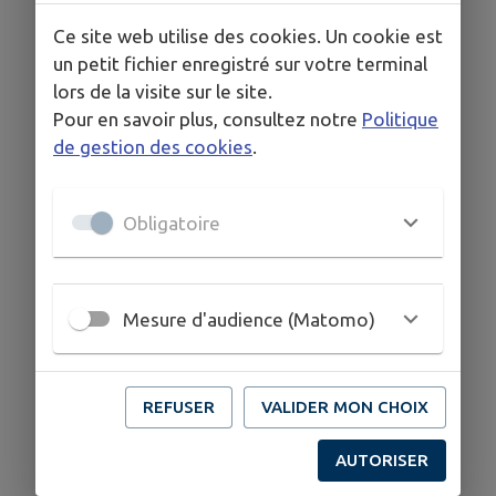
comme des grands.
Ce site web utilise des cookies. Un cookie est
un petit fichier enregistré sur votre terminal
Membre du programme Agri-Confiance, La
lors de la visite sur le site.
Girondaise c'est l'expression de la qualité et le
Pour en savoir plus, consultez notre
Politique
savoir-faire d'un terroir, devenu la référence des
de gestion des cookies
.
vins de l’Entre-deux-Mers.
Obligatoire
HORAIRES
Horaires d'ouverture :
Mardi, jeudi et vendredi : 9h30 à 12h30 et 15h00 à 18h30
Mesure d'audience (Matomo)
Samedi : 9h30 à 12h30
REFUSER
VALIDER MON CHOIX
COORDONNÉES
Gironde sur Dropt
AUTORISER
magasin@lagirondaise.fr