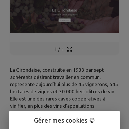
1
/
1
La Girondaise, construite en 1933 par sept
adhérents désirant travailler en commun,
représente aujourd’hui plus de 45 vignerons, 545
hectares de vignes et 30.000 hectolitres de vin.
Elle est une des rares caves coopératives à
vinifier, en plus des vins d’appellations
traditionnelles locales, des vins en Côtes de
Gérer mes cookies 🍪
Bordeaux Saint-Macaire. Nous élaborons aussi un
jus de raisin rouge, pour le plaisir des petits