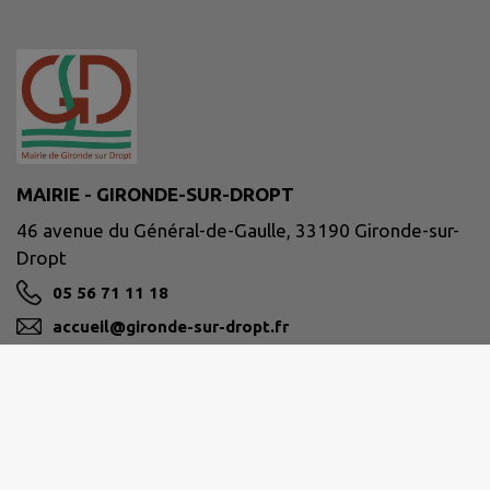
MAIRIE - GIRONDE-SUR-DROPT
46 avenue du Général-de-Gaulle, 33190 Gironde-sur-
Dropt
05 56 71 11 18
accueil@gironde-sur-dropt.fr
M'Y RENDRE
www.girondesurdropt.fr