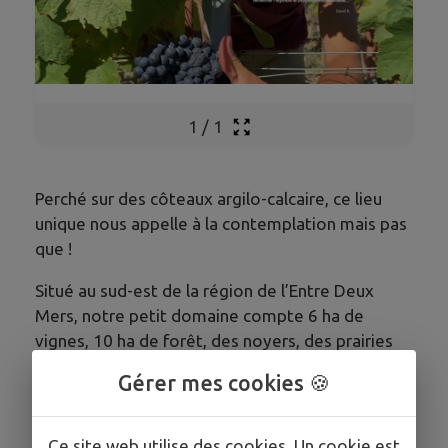
1
/
1
Perché sur des côteaux argilo-calcaire, ce lieu
unique nous appelle à la contemplation mais pas
que !
​Situé au sud-est de la région de l’Entre Deux
Mers, notre petit domaine compte 6 ha de
vignes, 10 ha de forêt, des noyers, des prairies
et aussi des centaines de jeunes arbres fruitiers,
Gérer mes cookies 🍪
forestiers que nous avons à cœur de planter
dans et autour de nos vignes depuis quelques
années…
Ce site web utilise des cookies. Un cookie est