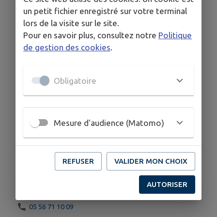
un petit fichier enregistré sur votre terminal
En mode de production biologique depuis 2008,
lors de la visite sur le site.
le domaine est certifié bio (Ecocert) depuis
Pour en savoir plus, consultez notre
Politique
2014. Respecter, révéler la typicité, l'authenticité
de gestion des cookies
.
de ce terroir singulier et privilégié sont les
valeurs qui vont imprimer nos différentes
cuvées en AOP Bordeaux et "Vin de France".
Obligatoire
Visites & dégustation sur rendez-vous
Mesure d'audience (Matomo)
COORDONNÉES
REFUSER
VALIDER MON CHOIX
745 impasse Pudéran, 33190 Gironde-sur-Dropt
tirepe@posteo.net
AUTORISER
tirepe.com/
05 56 71 10 09