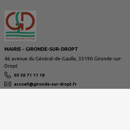
MAIRIE - GIRONDE-SUR-DROPT
46 avenue du Général-de-Gaulle, 33190 Gironde-sur-
Dropt
05 56 71 11 18
accueil@gironde-sur-dropt.fr
M'Y RENDRE
www.girondesurdropt.fr