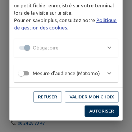
mains.
un petit fichier enregistré sur votre terminal
lors de la visite sur le site.
Pour en savoir plus, consultez notre
Politique
de gestion des cookies
.
HORAIRES
Du lundi au vendredi :
9h-12h / 14h-18h
Obligatoire
Samedi : 9h-12h
Sur rdv uniquement :
12h-14h
Mesure d'audience (Matomo)
Samedi après-midi
REFUSER
VALIDER MON CHOIX
COORDONNÉES
88 Av. du Général de Gaulle, 33190 Gironde-sur-
AUTORISER
Dropt
06 24 28 73 47