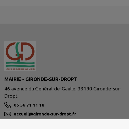
MAIRIE - GIRONDE-SUR-DROPT
46 avenue du Général-de-Gaulle, 33190 Gironde-sur-
Dropt
05 56 71 11 18
accueil@gironde-sur-dropt.fr
M'Y RENDRE