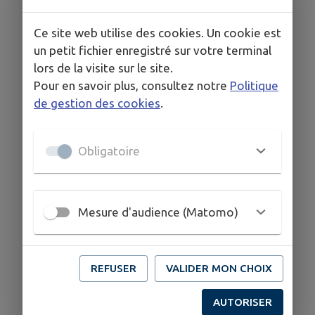
briquette.
Ce site web utilise des cookies. Un cookie est
Aujourd’hui, ils ont passé le relai à leur fils
un petit fichier enregistré sur votre terminal
Dominique, leur gendre Jean-Marie Pruvost et
lors de la visite sur le site.
Damien leur petit-fils mais les méthodes et la
Pour en savoir plus, consultez notre
Politique
qualité du travail n’ont pas changé. Depuis plus
de gestion des cookies
.
de quarante ans, le carreau est toujours fabriqué
à la main, avec une terre locale et des moules en
bois comme il y a trois siècles.
Obligatoire
La société devenue Storme-Pruvost, exporte
leurs fabrications mais le marché est surtout
local et bordelais.
Mesure d'audience (Matomo)
REFUSER
VALIDER MON CHOIX
HORAIRES
Du lundi au vendredi 8 h - 12 h / 14 h - 17 h 30
AUTORISER
Samedi 8 h - 12 h