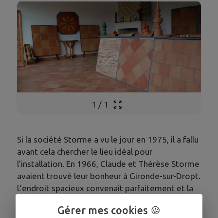
1
/
1
Si la société Storme a vu le jour en 1975, il a fallu
avant cela chercher le lieu idéal pour
l’installation. En 1966, Claude et Thérèse Storme
avaient trouvé leur bonheur à Gironde-sur-Dropt.
L’endroit spacieux convenait parfaitement et la
terre était telle qu’il fallait qu’elle soit pour la
Gérer mes cookies 🍪
fabrication du carreau, de la tuile et de la