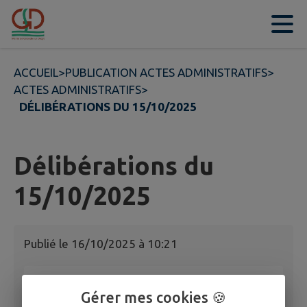
Contenu
Menu
Recherche
Pied de page
ACCUEIL
>
PUBLICATION ACTES ADMINISTRATIFS
>
ACTES ADMINISTRATIFS
>
DÉLIBÉRATIONS DU 15/10/2025
Délibérations du
15/10/2025
Publié le
16/10/2025 à 10:21
Délibérations du 26/08/2025
Gérer mes cookies 🍪