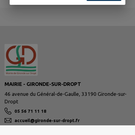
MAIRIE - GIRONDE-SUR-DROPT
46 avenue du Général-de-Gaulle, 33190 Gironde-sur-
Dropt
05 56 71 11 18
accueil@gironde-sur-dropt.fr
M'Y RENDRE