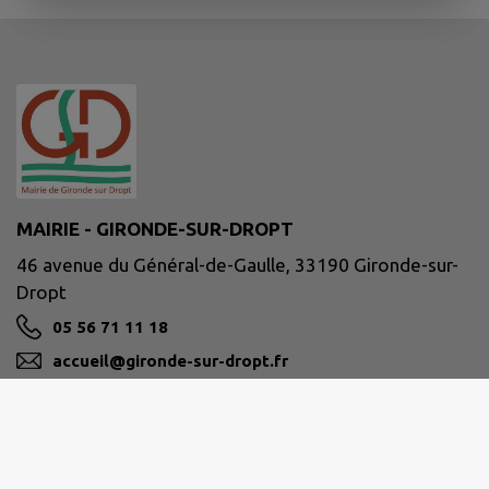
MAIRIE - GIRONDE-SUR-DROPT
46 avenue du Général-de-Gaulle, 33190 Gironde-sur-
Dropt
05 56 71 11 18
accueil@gironde-sur-dropt.fr
M'Y RENDRE
www.girondesurdropt.fr