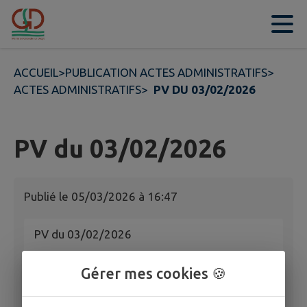
Contenu
Menu
Recherche
Pied de page
ACCUEIL
>
PUBLICATION ACTES ADMINISTRATIFS
>
ACTES ADMINISTRATIFS
>
PV DU 03/02/2026
PV du 03/02/2026
Publié le
05/03/2026 à 16:47
PV du 03/02/2026
Gérer mes cookies 🍪