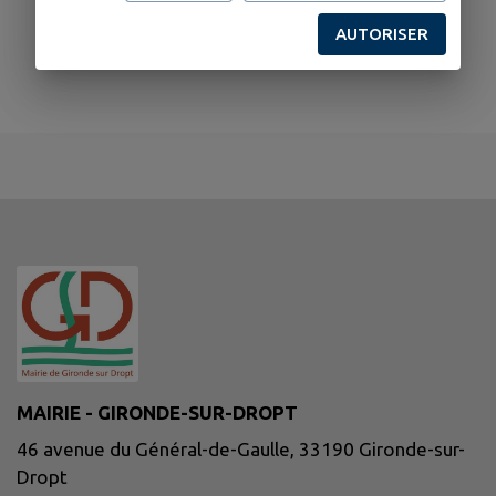
AUTORISER
MAIRIE - GIRONDE-SUR-DROPT
46 avenue du Général-de-Gaulle, 33190 Gironde-sur-
Dropt