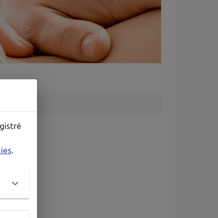
gistré
kies
.