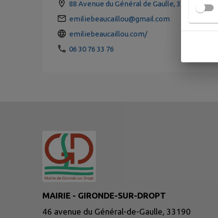
88 Avenue du Général de Gaulle, 33190 Giro
emiliebeaucaillou@gmail.com
emiliebeaucaillou.com/
06 30 76 33 76
MAIRIE - GIRONDE-SUR-DROPT
46 avenue du Général-de-Gaulle, 33190