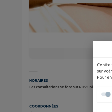
Ce site 
sur votr
Pour en
HORAIRES
Les consultations se font sur RDV uniquement, du
COORDONNÉES