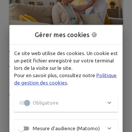
1
/
1
Gérer mes cookies 🍪
Valérie Lecourt et Cédric Lucquedey
Ce site web utilise des cookies. Un cookie est
un petit fichier enregistré sur votre terminal
A domicile, sur rendez-vous
lors de la visite sur le site.
Pour en savoir plus, consultez notre
Politique
de gestion des cookies
.
COORDONNÉES
Obligatoire
1 bis rue Maxime Lafourcade
05 56 71 13 04
06 79 89 28 54
Mesure d'audience (Matomo)