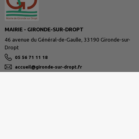
MAIRIE - GIRONDE-SUR-DROPT
46 avenue du Général-de-Gaulle, 33190 Gironde-sur-
Dropt
05 56 71 11 18
accueil@gironde-sur-dropt.fr
M'Y RENDRE
www.girondesurdropt.fr
Site réalisé par
IntraMuros SAS
|
Mentions légales
|
CGU
|
Politique de confidentialité
|
Accessibilité : partiellement conforme