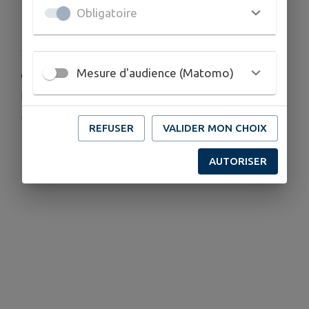
Obligatoire
Mesure d'audience (Matomo)
COORDONNÉES
laporte.mariechristine@yahoo.fr
www.mariechristinelaportemagnetiseuse.com
REFUSER
VALIDER MON CHOIX
06 60 70 73 09
AUTORISER