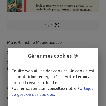
1
/
1
Marie-Christine Magnétiseuse
Sur RDV au 06 60 70 73 09
Gérer mes cookies 🍪
Soulage tous types de brulures, verrue, zona,
maladie de la peau, soutient à l'arrêt du tabac ou
Ce site web utilise des cookies. Un cookie est
un petit fichier enregistré sur votre terminal
Autres addictions, déséquilibre émotionnel
lors de la visite sur le site.
(stress, angoisse, trouble du sommeil…)
Pour en savoir plus, consultez notre
Politique
de gestion des cookies
.
Massage AMMA Méthode Lahochi