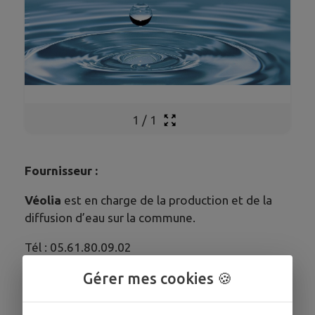
1
/
1
Fournisseur :
Véolia
est en charge de la production et de la
diffusion d’eau sur la commune.
Tél : 05.61.80.09.02
Site de Véolia
Gérer mes cookies 🍪