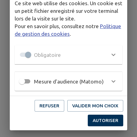
Ce site web utilise des cookies. Un cookie est
Assainissement collectif :
un petit fichier enregistré sur votre terminal
lors de la visite sur le site.
L’assainissement collectif est assuré par
la Régie
Pour en savoir plus, consultez notre
Politique
Multiservices de la Réole.
de gestion des cookies
.
Pour toute information ou renseignements, vous
trouverez ci-dessous les différents moyens de
Obligatoire
les contacter.
Du lundi au jeudi : 9h00 - 12h00 & 13h30 - 16h30
Mesure d'audience (Matomo)
05 56 61 05 13
accueil@rmms-lareole.fr
REFUSER
VALIDER MON CHOIX
1 avenue du Maréchal Joffre 33190 La Réole
AUTORISER