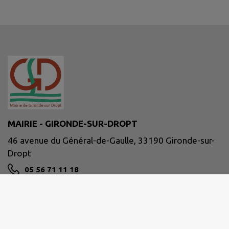
MAIRIE - GIRONDE-SUR-DROPT
46 avenue du Général-de-Gaulle, 33190 Gironde-sur-
Dropt
05 56 71 11 18
accueil@gironde-sur-dropt.fr
M'Y RENDRE
www.girondesurdropt.fr