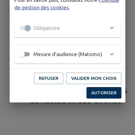
de gestion des cookies
.
Eau, assainissement
collectif
Obligatoire
Eau, assainissement
individuel
Gendarmerie, Police
Mesure d'audience (Matomo)
Réservations salles et
materiel
REFUSER
VALIDER MON CHOIX
Vigiecrues / Téléalerte
Communauté de communes
AUTORISER
du Réolais en Sud-Gironde