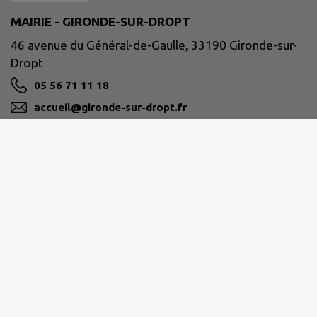
MAIRIE - GIRONDE-SUR-DROPT
46 avenue du Général-de-Gaulle, 33190 Gironde-sur-
Dropt
05 56 71 11 18
accueil@gironde-sur-dropt.fr
M'Y RENDRE
www.girondesurdropt.fr
Site réalisé par
IntraMuros SAS
|
Mentions légales
|
CGU
|
Politique de confidentialité
|
Accessibilité : partiellement conforme
|
Gérer mes cookies
|
Rechercher
|
Plan du site
|
Flux RSS
| Copyright 2026