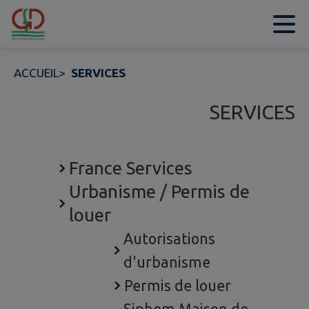
Contenu
Menu
Recherche
Pied de page
ACCUEIL
>
SERVICES
SERVICES
France Services
Urbanisme / Permis de
louer
Autorisations
d'urbanisme
Permis de louer