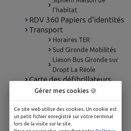
Siphem Maison de
l'habitat
RDV 360 Papiers d'identités
Transport
Horaires TER
Sud Gironde Mobilités
Liason Bus Gironde sur
Dropt La Réole
Carte des défibrillateurs
Déchets
Gérer mes cookies 🍪
Collecteurs bornes
Composteurs collectifs
Ce site web utilise des cookies. Un cookie est
un petit fichier enregistré sur votre terminal
USTOM
lors de la visite sur le site.
Eau Assainissement
Pour en savoir plus, consultez notre
Politique