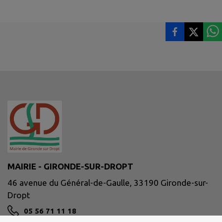
MAIRIE - GIRONDE-SUR-DROPT
46 avenue du Général-de-Gaulle, 33190 Gironde-sur-
Dropt
05 56 71 11 18