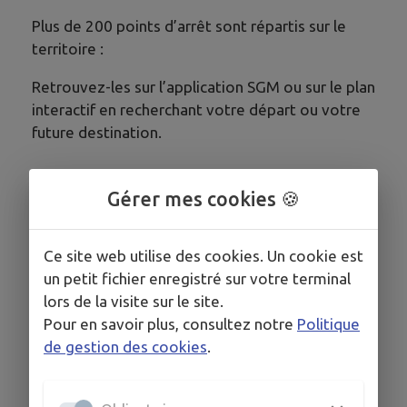
Plus de 200 points d’arrêt sont répartis sur le
territoire :
Retrouvez-les sur l’application SGM ou sur le plan
interactif en recherchant votre départ ou votre
future destination.
Gérer mes cookies 🍪
TUS = Transport d'Utilité Sociale
Pour se déplacer quand c’est essentiel ! Le
Ce site web utilise des cookies. Un cookie est
Transport d’Utilité Sociale (TUS) est un dispositif
un petit fichier enregistré sur votre terminal
de mobilité solidaire qui effectue des trajets en
lors de la visite sur le site.
porte à porte.
Pour en savoir plus, consultez notre
Politique
de gestion des cookies
.
Ce service est délégué, par convention, à
l’association Cap Solidaire spécialiste de la
mobilité sociale et solidaire sur le territoire