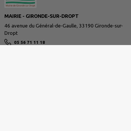
MAIRIE - GIRONDE-SUR-DROPT
46 avenue du Général-de-Gaulle, 33190 Gironde-sur-
Dropt
05 56 71 11 18
accueil@gironde-sur-dropt.fr
M'Y RENDRE
www.girondesurdropt.fr
Site réalisé par
IntraMuros SAS
|
Mentions légales
|
CGU
|
Politique de confidentialité
|
Accessibilité : partiellement conforme
|
Gérer mes cookies
|
Rechercher
|
Plan du site