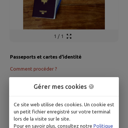
1
/
1
Passeports et cartes d'identité
Comment procéder ?
1.
Vérifiez la validité de vos pièces
Gérer mes cookies 🍪
d'identité
s
2.
Effectuez une pré-demande
Ce site web utilise des cookies. Un cookie est
un petit fichier enregistré sur votre terminal
Une pré-demande sur le site ANTS est requise
lors de la visite sur le site.
pour obtenir un rendez-vous.
Pour en savoir plus, consultez notre
Politique