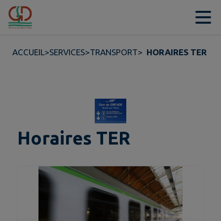
Contenu
Menu
Recherche
Pied de page
ACCUEIL
>
SERVICES
>
TRANSPORT
>
HORAIRES TER
Horaires TER